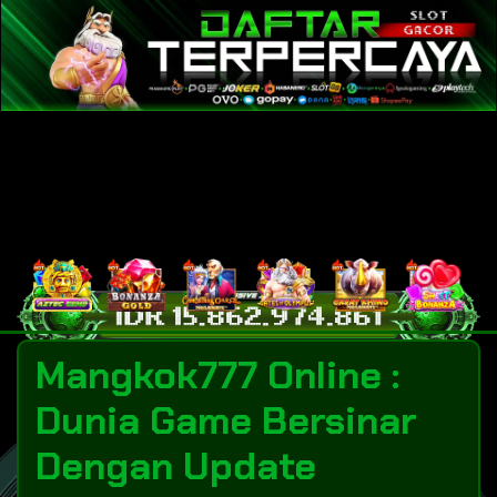
Mangkok777 Online :
Dunia Game Bersinar
Dengan Update