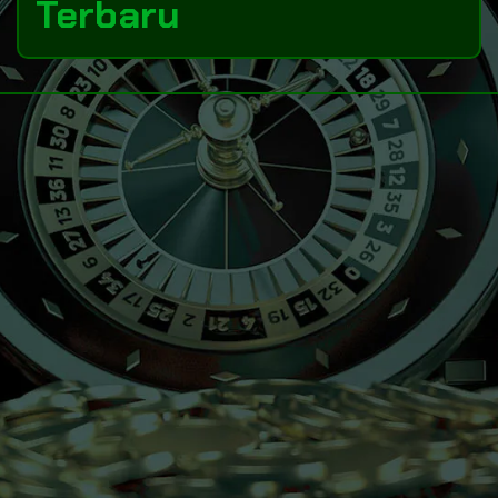
Terbaru