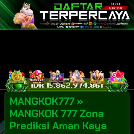
MANGKOK777 »
MANGKOK 777 Zona
Prediksi Aman Kaya