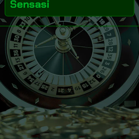
Sensasi